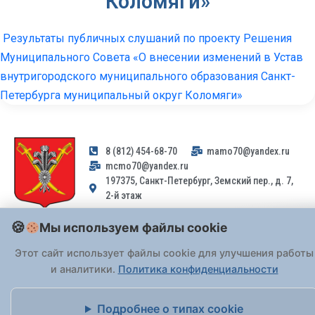
Коломяги»
Результаты публичных слушаний по проекту Решения
Муниципального Совета «О внесении изменений в Устав
внутригородского муниципального образования Санкт-
Петербурга муниципальный округ Коломяги»
8 (812) 454-68-70
mamo70@yandex.ru
mcmo70@yandex.ru
197375, Санкт-Петербург, Земский пер., д. 7,
2-й этаж
Мы используем файлы cookie
Заявления и обращения граждан и организаций, поступившие на
адрес email, не могут быть рассмотрены на основании
Этот сайт использует файлы cookie для улучшения работы
Федерального закона от 02.05.2006 № 59-ФЗ
. Обращения
и аналитики.
Политика конфиденциальности
принимаются только: по почте, через
портал «Госуслуги» (ЕПГУ)
или лично при предъявлении паспорта.
Подробнее о типах cookie