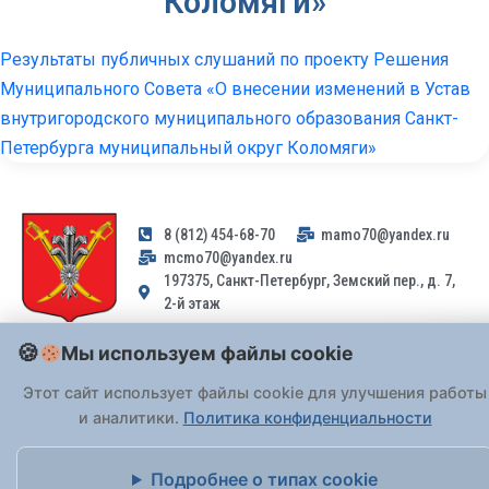
Коломяги»
Результаты публичных слушаний по проекту Решения
Муниципального Совета «О внесении изменений в Устав
внутригородского муниципального образования Санкт-
Петербурга муниципальный округ Коломяги»
8 (812) 454-68-70
mamo70@yandex.ru
mcmo70@yandex.ru
197375, Санкт-Петербург, Земский пер., д. 7,
2-й этаж
Мы используем файлы cookie
Заявления и обращения граждан и организаций, поступившие на
адрес email, не могут быть рассмотрены на основании
Этот сайт использует файлы cookie для улучшения работы
Федерального закона от 02.05.2006 № 59-ФЗ
. Обращения
и аналитики.
Политика конфиденциальности
принимаются только: по почте, через
портал «Госуслуги» (ЕПГУ)
или лично при предъявлении паспорта.
Подробнее о типах cookie