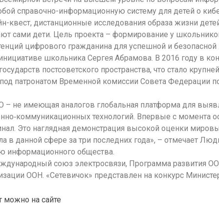
обой справочно-информационную систему для детей о кибе
-квест, дистанционные исследования образа жизни детей в
ют сами дети. Цель проекта – формирование у школьников
тенций цифрового гражданина для успешной и безопасной 
инициативе школьника Сергея Абрамова. В 2016 году в кон
 государств постсоветского пространства, что стало круп
я под патронатом Временной комиссии Совета Федерации 
ИО – не имеющая аналогов глобальная платформа для выяв
нно‐коммуникационных технологий. Впервые с момента ос
инал. Это наглядная демонстрация высокой оценки миров
 в данной сфере за три последних года», – отмечает Люд
ю информационного общества.
ждународный союз электросвязи, Программа развития ОО
низации ООН. «Сетевичок» представлен на конкурс Минист
т можно на сайте