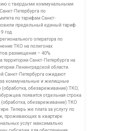
щению с твердыми коммунальными
Санкт-Петербурга по
итета по тарифам Санкт-
ановили предельный единый тариф
9 год.
 регионального оператора по
нение ТКО на полигонах
ктов размещения – 40%.
а территории Санкт-Петербурга на
ритории Ленинградской области.
лей Санкт-Петербурга ожидают
а за коммунальные и жилищные
 (обработка, обезвреживание) ТКО,
ербуржцев появится отдельная строка
 (обработка, обезвреживание) ТКО
ре. Теперь же плата за услугу по
к, проживающих в квартире.
унальных услуг максимально
ены субсидии для обеспечения