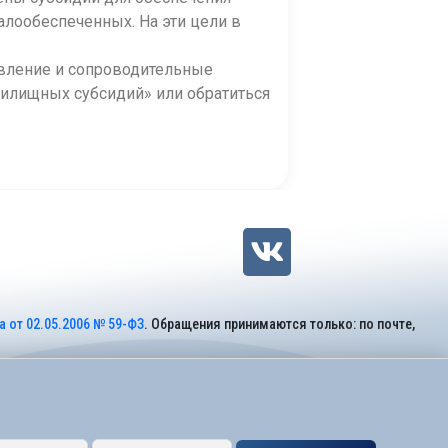
алообеспеченных. На эти цели в
явление и сопроводительные
илищных субсидий» или обратиться
 от 02.05.2006 № 59-ФЗ
. Обращения принимаются только: по почте,