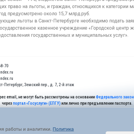
х право на льготы, и граждан, относящихся к категории м
од предусмотрено около 15,7 млрд.руб.
твующие льготы в Санкт-Петербурге необходимо подать за
государственное казенное учреждение «Городской центр ж
доставления государственных и муниципальных услуг».
68-70
dex.ru
dex.ru
т-Петербург, Земский пер., д. 7, 2-й этаж
рес email, не могут быть рассмотрены на основании
Федерального закона
через
портал «Госуслуги» (ЕПГУ)
или лично при предъявлении паспорта.
На Сайте действует
Политика обработки персональных данных
.
ия работы и аналитики.
Политика