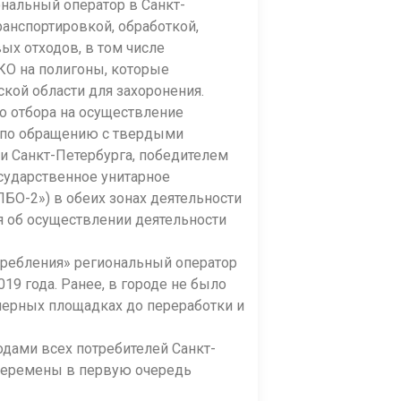
ональный оператор в Санкт-
ранспортировкой, обработкой,
х отходов, в том числе
КО на полигоны, которые
кой области для захоронения.
о отбора на осуществление
а по обращению с твердыми
и Санкт-Петербурга, победителем
сударственное унитарное
БО-2») в обеих зонах деятельности
я об осуществлении деятельности
отребления» региональный оператор
19 года. Ранее, в городе не было
йнерных площадках до переработки и
одами всех потребителей Санкт-
е перемены в первую очередь