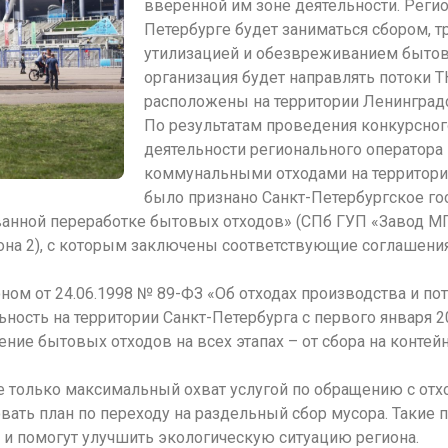
вверенной им зоне деятельности. Реги
Петербурге будет заниматься сбором, т
утилизацией и обезвреживанием бытовы
организация будет направлять потоки Т
расположены на территории Ленинградс
По результатам проведения конкурсног
деятельности регионального оператор
коммунальными отходами на территори
было признано Санкт-Петербургское го
анной переработке бытовых отходов» (СПб ГУП «Завод МП
 зона 2), с которым заключены соответствующие соглашени
ном от 24.06.1998 № 89-ФЗ «Об отходах производства и п
ность на территории Санкт-Петербурга с первого января 20
ение бытовых отходов на всех этапах – от сбора на конте
не только максимальный охват услугой по обращению с отх
овать план по переходу на раздельный сбор мусора. Таки
 и помогут улучшить экологическую ситуацию региона.