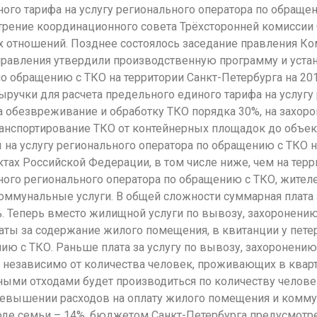
ого тарифа на услугу регионального оператора по обра
рение координационного совета Трёхсторонней комиссии 
отношений. Позднее состоялось заседание правления Ком
 правления утвердили производственную программу и уст
по обращению с ТКО на территории Санкт-Петербурга на 201
ручки для расчета предельного единого тарифа на услугу
 обезвреживание и обработку ТКО порядка 30%, на захоро
транспортирование ТКО от контейнерных площадок до объе
 на услугу регионального оператора по обращению с ТКО н
ктах Российской Федерации, в том числе ниже, чем на тер
иного регионального оператора по обращению с ТКО, жите
коммунальные услуги. В общей сложности суммарная плат
%. Теперь вместо жилищной услуги по вывозу, захоронению
латы за содержание жилого помещения, в квитанции у пет
ию с ТКО. Раньше плата за услугу по вывозу, захоронению
 независимо от количества человек, проживающих в кварти
ми отходами будет производиться по количеству челове
превышении расходов на оплату жилого помещения и комм
оде семьи – 14%, бюджетом Санкт-Петербурга предусмотр