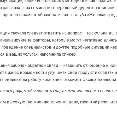
ммуникации, какие использовать методики и как справлят
 рассказала на семинаре генеральный директор клиники э
е прошло в рамках образовательного клуба «Женская среда
ации сначала следует ответить на вопрос — насколько вы з
оанализируйте те факторы, которые могут негативно влиять
 поведение специалистов и другие подобные ситуации нер
я в ваших услугах, напомнила спикер.
ния рабочей обратной связи — изменить отношение к кон
ет бизнес возможности улучшить свой продукт и создать 
 повлияют на работу компании, отмечает Оксана Баланова.
 такого рода, чтобы снизить градус эмоционального напряж
м высокую (по мнению клиента) цену, гарантии результа