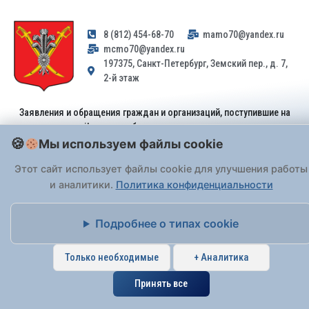
8 (812) 454-68-70
mamo70@yandex.ru
mcmo70@yandex.ru
197375, Санкт-Петербург, Земский пер., д. 7,
2-й этаж
Заявления и обращения граждан и организаций, поступившие на
адрес email, не могут быть рассмотрены на основании
Федерального закона от 02.05.2006 № 59-ФЗ
. Обращения
Мы используем файлы cookie
принимаются только: по почте, через
портал «Госуслуги» (ЕПГУ)
Этот сайт использует файлы cookie для улучшения работы
или лично при предъявлении паспорта.
и аналитики.
Политика конфиденциальности
На Сайте действует
Политика обработки персональных данных
.
Подробнее о типах cookie
Только необходимые
+ Аналитика
Принять все