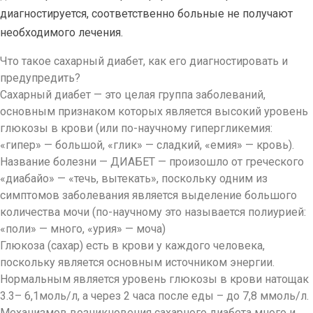
диагностируется, соответственно больные не получают
необходимого лечения.
Что такое сахарный диабет, как его диагностировать и
предупредить?
Сахарный диабет — это целая группа заболеваний,
основным признаком которых является высокий уровень
глюкозы в крови (или по-научному гипергликемия:
«гипер» — большой, «глик» — сладкий, «емия» — кровь).
Название болезни — ДИАБЕТ — произошло от греческого
«диабайо» — «течь, вытекать», поскольку одним из
симптомов заболевания является выделение большого
количества мочи (по-научному это называется полиурией:
«поли» — много, «урия» — моча)
Глюкоза (сахар) есть в крови у каждого человека,
поскольку является основным источником энергии.
Нормальным является уровень глюкозы в крови натощак
3.3– 6,1моль/л, а через 2 часа после еды – до 7,8 ммоль/л.
Механизмов возникновения сахарного диабета много и