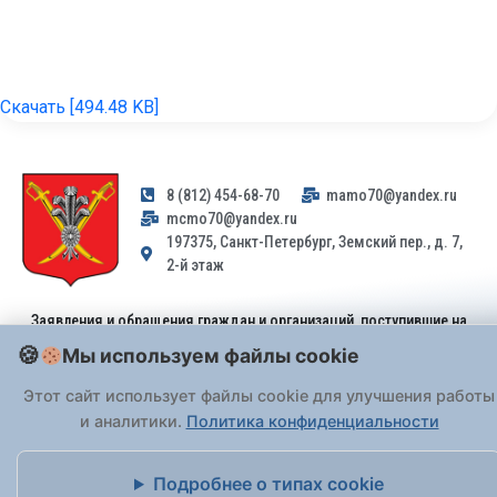
Скачать [494.48 KB]
8 (812) 454-68-70
mamo70@yandex.ru
mcmo70@yandex.ru
197375, Санкт-Петербург, Земский пер., д. 7,
2-й этаж
Заявления и обращения граждан и организаций, поступившие на
адрес email, не могут быть рассмотрены на основании
Мы используем файлы cookie
Федерального закона от 02.05.2006 № 59-ФЗ
. Обращения
принимаются только: по почте, через
портал «Госуслуги» (ЕПГУ)
Этот сайт использует файлы cookie для улучшения работы
или лично при предъявлении паспорта.
и аналитики.
Политика конфиденциальности
На Сайте действует
Политика обработки персональных данных
.
Подробнее о типах cookie