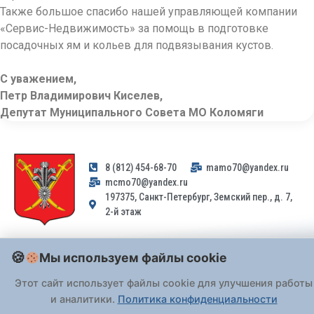
Также большое спасибо нашей управляющей компании
«Сервис-Недвижимость» за помощь в подготовке
посадочных ям и кольев для подвязывания кустов.
С уважением,
Петр Владимирович Киселев,
Депутат Муниципального Совета МО Коломяги
8 (812) 454-68-70
mamo70@yandex.ru
mcmo70@yandex.ru
197375, Санкт-Петербург, Земский пер., д. 7,
2-й этаж
Заявления и обращения граждан и организаций, поступившие на
Мы используем файлы cookie
адрес email, не могут быть рассмотрены на основании
Федерального закона от 02.05.2006 № 59-ФЗ
. Обращения
Этот сайт использует файлы cookie для улучшения работы
принимаются только: по почте, через
портал «Госуслуги» (ЕПГУ)
и аналитики.
Политика конфиденциальности
или лично при предъявлении паспорта.