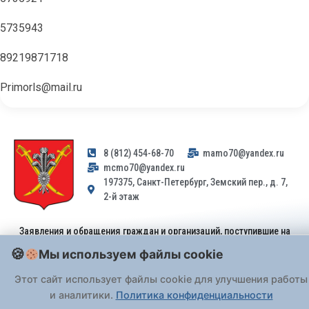
5735943
89219871718
Primorls@mail.ru
8 (812) 454-68-70
mamo70@yandex.ru
mcmo70@yandex.ru
197375, Санкт-Петербург, Земский пер., д. 7,
2-й этаж
Заявления и обращения граждан и организаций, поступившие на
адрес email, не могут быть рассмотрены на основании
Мы используем файлы cookie
Федерального закона от 02.05.2006 № 59-ФЗ
. Обращения
принимаются только: по почте, через
портал «Госуслуги» (ЕПГУ)
Этот сайт использует файлы cookie для улучшения работы
или лично при предъявлении паспорта.
и аналитики.
Политика конфиденциальности