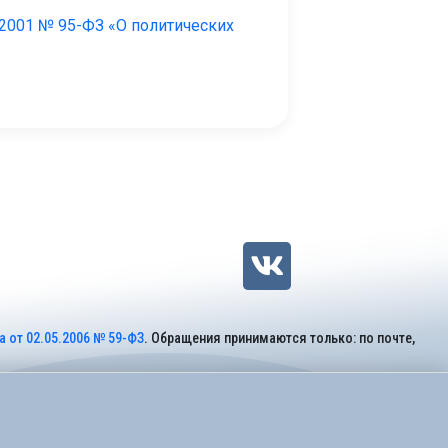
.2001 № 95-ФЗ «О политических
 от 02.05.2006 № 59-ФЗ
. Обращения принимаются только: по почте,