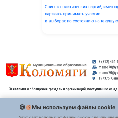
Список политических партий, имеющ
партиях» принимать участие
в выборах по состоянию на текущую
8 (812) 454-
mamo70@yan
mcmo70@yan
197375, Санк
Заявления и обращения граждан и организаций, поступившие на ад
Мы используем файлы cookie
Этот сайт использует файлы cookie для улучшен