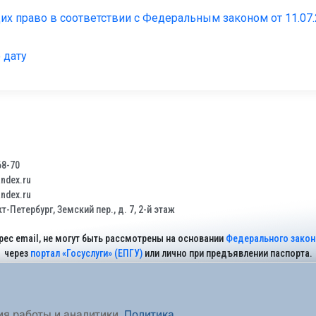
их право в соответствии с Федеральным законом от 11.07
 дату
68-70
dex.ru
dex.ru
т-Петербург, Земский пер., д. 7, 2-й этаж
рес email, не могут быть рассмотрены на основании
Федерального закона
через
портал «Госуслуги» (ЕПГУ)
или лично при предъявлении паспорта.
На Сайте действует
Политика обработки персональных данных
.
ия работы и аналитики.
Политика