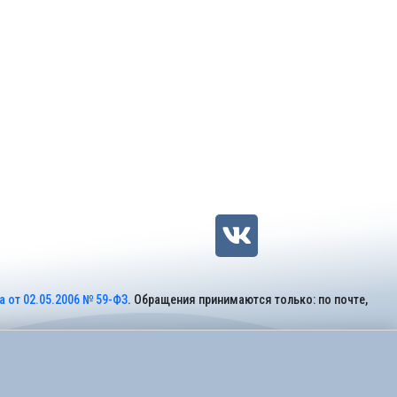
 от 02.05.2006 № 59-ФЗ
. Обращения принимаются только: по почте,