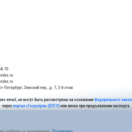
68-70
dex.ru
dex.ru
т-Петербург, Земский пер., д. 7, 2-й этаж
рес email, не могут быть рассмотрены на основании
Федерального закона
через
портал «Госуслуги» (ЕПГУ)
или лично при предъявлении паспорта.
На Сайте действует
Политика обработки персональных данных
.
ия работы и аналитики.
Политика