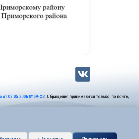
 от 02.05.2006 № 59-ФЗ
. Обращения принимаются только: по почте,