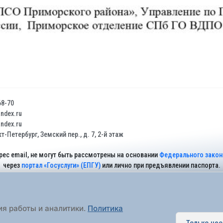
68-70
dex.ru
dex.ru
т-Петербург, Земский пер., д. 7, 2-й этаж
рес email, не могут быть рассмотрены на основании
Федерального закона
через
портал «Госуслуги» (ЕПГУ)
или лично при предъявлении паспорта.
На Сайте действует
Политика обработки персональных данных
.
ия работы и аналитики.
Политика