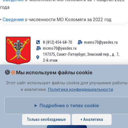
года
•
Сведения
о численности МО Коломяги за 2022 год
8 (812) 454-68-70
mamo70@yandex.ru
mcmo70@yandex.ru
197375, Санкт-Петербург, Земский пер., д. 7,
2-й этаж
Мы используем файлы cookie
Заявления и обращения граждан и организаций, поступившие на
адрес email, не могут быть рассмотрены на основании
Этот сайт использует файлы cookie для улучшения работы
Федерального закона от 02.05.2006 № 59-ФЗ
. Обращения
и аналитики.
Политика конфиденциальности
принимаются только: по почте, через
портал «Госуслуги» (ЕПГУ)
или лично при предъявлении паспорта.
Подробнее о типах cookie
На Сайте действует
Политика обработки персональных данных
.
Только необходимые
+ Аналитика