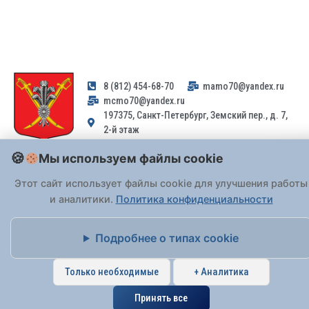
8 (812) 454-68-70
mamo70@yandex.ru
mcmo70@yandex.ru
197375, Санкт-Петербург, Земский пер., д. 7,
2-й этаж
Мы используем файлы cookie
Заявления и обращения граждан и организаций, поступившие на
адрес email, не могут быть рассмотрены на основании
Этот сайт использует файлы cookie для улучшения работы
Федерального закона от 02.05.2006 № 59-ФЗ
. Обращения
и аналитики.
Политика конфиденциальности
принимаются только: по почте, через
портал «Госуслуги» (ЕПГУ)
или лично при предъявлении паспорта.
Подробнее о типах cookie
На Сайте действует
Политика обработки персональных данных
.
Только необходимые
+ Аналитика
Принять все