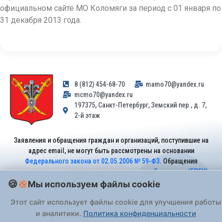
официальном сайте МО Коломяги за период с 01 января по
31 декабря 2013 года.
8 (812) 454-68-70
mamo70@yandex.ru
mcmo70@yandex.ru
197375, Санкт-Петербург, Земский пер., д. 7,
2-й этаж
Заявления и обращения граждан и организаций, поступившие на
адрес email, не могут быть рассмотрены на основании
Федерального закона от 02.05.2006 № 59-ФЗ
. Обращения
принимаются только: по почте, через
портал «Госуслуги» (ЕПГУ)
или лично при предъявлении паспорта.
Мы используем файлы cookie
Этот сайт использует файлы cookie для улучшения работы
На Сайте действует
Политика обработки персональных данных
.
и аналитики.
Политика конфиденциальности