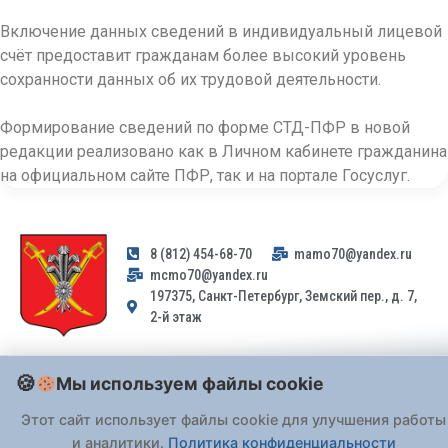
Включение данных сведений в индивидуальный лицевой
счёт предоставит гражданам более высокий уровень
сохранности данных об их трудовой деятельности.
Формирование сведений по форме СТД-ПФР в новой
редакции реализовано как в Личном кабинете гражданина
на официальном сайте ПФР, так и на портале Госуслуг.
8 (812) 454-68-70
mamo70@yandex.ru
mcmo70@yandex.ru
197375, Санкт-Петербург, Земский пер., д. 7,
2-й этаж
Заявления и обращения граждан и организаций, поступившие на
Мы используем файлы cookie
адрес email, не могут быть рассмотрены на основании
Федерального закона от 02.05.2006 № 59-ФЗ
. Обращения
Этот сайт использует файлы cookie для улучшения работы
принимаются только: по почте, через
портал «Госуслуги» (ЕПГУ)
и аналитики.
Политика конфиденциальности