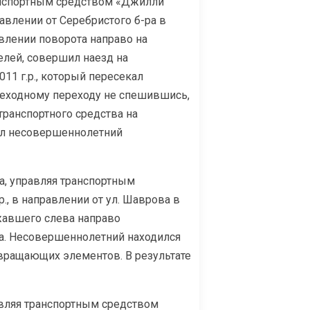
анспортным средством «Джилли
равлении от Серебристого б-ра в
влении поворота направо на
елей, совершил наезд на
11 г.р., который пересекал
еходному переходу не спешившись,
транспортного средства на
ал несовершеннолетний
на, управляя транспортным
., в направлении от ул. Шаврова в
ежавшего слева направо
ва. Несовершеннолетний находился
вращающих элементов. В результате
авляя транспортным средством