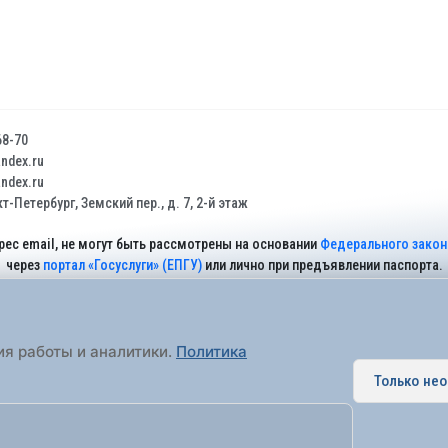
68-70
dex.ru
dex.ru
т-Петербург, Земский пер., д. 7, 2-й этаж
рес email, не могут быть рассмотрены на основании
Федерального закона
через
портал «Госуслуги» (ЕПГУ)
или лично при предъявлении паспорта.
На Сайте действует
Политика обработки персональных данных
.
ия работы и аналитики.
Политика
Только не
 муниципальное образование города федерального значения Санкт-