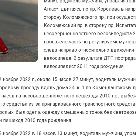
минут, водитель мужчина, управляя тр
Атлас», двигаясь по пр. Королева в нап
сторону Коломяжского пр., при осущест
Коломяжский пр. в сторону пр. Испытат
несовершеннолетнего велосипедиста 20
проезжую часть по регулируемому пеш
слева направо относительно движения 
велосипеде. В результате ДТП пострад
велосипедист 2011 года рождения.
ноября 2022 г., около 15 часов 27 минут, водитель мужчи
оровому проезду вдоль дома 34, к. 1 по Комендантскому пр
л наезд на несовершеннолетнего пешехода 2010 г.р., выб
го средства из-за припаркованного транспортного средст
ослых, был одет в одежду смешанных тонов без световоз
 пешеход 2010 года рождения.
 ноября 2022 в 18 часов 13 минут, водитель мужчина, упр