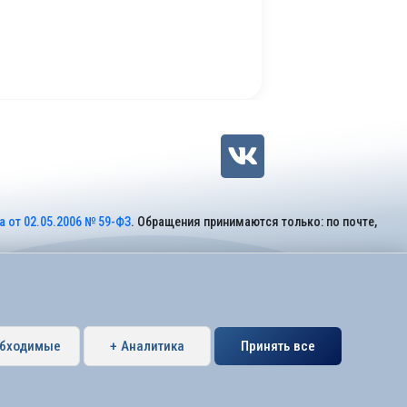
 от 02.05.2006 № 59-ФЗ
. Обращения принимаются только: по почте,
обходимые
+ Аналитика
Принять все
Петербурга муниципальный округ Коломяги.