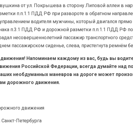
 Савушкина от ул. Покрышева в сторону Липовой аллеи в н
азметки п.п.1.1 ПДД РФ при развороте в обратном направл
 управлением водителя мужчины, который двигался прямо
ака п.3.1 ПДД РФ и дорожной разметки п.п.1.1 ПДД РФ п
традал несовершеннолетний пассажир транспортного средст
днем пассажирском сиденье, слева, пристегнута ремнём бе
вижения! Напоминаем каждому из вас, будь вы водите
ижения Российской Федерации, всегда думайте над по
 ваших необдуманных маневров на дороге может произой
кам дорожного движения.
дорожного движения
 Санкт-Петербурга