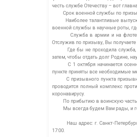
честь службе Отечеству – вот главн
Срок военной службы по призыву в
Наиболее талантливые выпускники
военной службы в научные роты, г
Служба в армии и на флоте поче
Отслужив по призыву, Вы получаете
Где бы не проходила служба, лег
затем, чтобы отдать долг Родине, н
С 1 октября начинается осенний 
пункте приняты все необходимые м
С призывного пункта призывники
проводится полный комплекс проти
коронавирусу.
По прибытию в воинскую часть мол
Мы всегда будем Вам рады, и гот
Наш адрес: г. Санкт-Петербург, п
17:00.