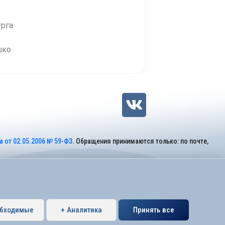
урга
о
 от 02.05.2006 № 59-ФЗ
. Обращения принимаются только: по почте,
обходимые
+ Аналитика
Принять все
Петербурга муниципальный округ Коломяги.