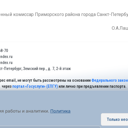
нный комиссар Приморского района города Санкт-Петерб
О.А.Лашк
68-70
dex.ru
dex.ru
т-Петербург, Земский пер., д. 7, 2-й этаж
рес email, не могут быть рассмотрены на основании
Федерального закона
через
портал «Госуслуги» (ЕПГУ)
или лично при предъявлении паспорта.
На Сайте действует
Политика обработки персональных данных
.
ия работы и аналитики.
Политика
Только не
 муниципальное образование города федерального значения Санкт-