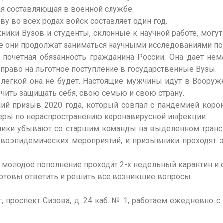
ая составляющая в военной службе.
о всех родах войск составляет один год.
 Вузов и студенты, склонные к научной работе, могут
де они продолжат заниматься научными исследованиями п
тная обязанность гражданина России. Она дает нем
 право на льготное поступление в государственные Вузы.
кой она не будет. Настоящие мужчины идут в Вооруже
аучить защищать себя, свою семью и свою страну.
призыв 2020 года, который совпал с пандемией корона
еры по нераспространению коронавирусной инфекции.
 убывают со старшим команды на выделенном транспор
воэпидемических мероприятий, и призывники проходят эк
одое пополнение проходит 2-х недельный карантин и с
овы ответить и решить все возникшие вопросы.
роспект Сизова, д. 24 каб. № 1, работаем ежедневно с п