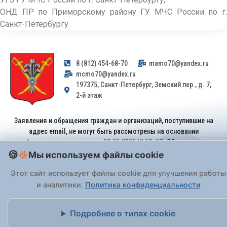
ОНД ПР по Приморскому району ГУ МЧС России по г.
Санкт-Петербургу
8 (812) 454-68-70
mamo70@yandex.ru
mcmo70@yandex.ru
197375, Санкт-Петербург, Земский пер., д. 7,
2-й этаж
Заявления и обращения граждан и организаций, поступившие на
адрес email, не могут быть рассмотрены на основании
Федерального закона от 02.05.2006 № 59-ФЗ
. Обращения
принимаются только: по почте, через
портал «Госуслуги» (ЕПГУ)
Мы используем файлы cookie
или лично при предъявлении паспорта.
Этот сайт использует файлы cookie для улучшения работы
и аналитики.
Политика конфиденциальности
На Сайте действует
Политика обработки персональных данных
.
Подробнее о типах cookie