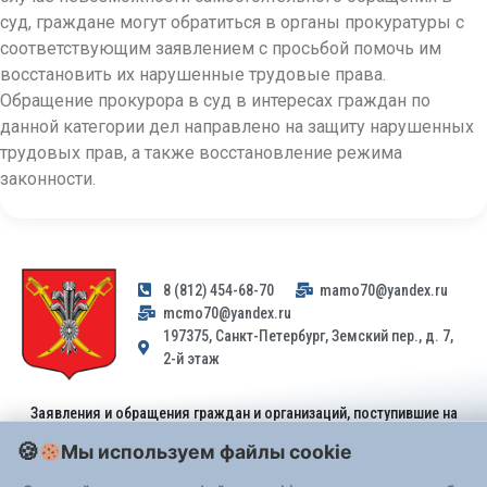
суд, граждане могут обратиться в органы прокуратуры с
соответствующим заявлением с просьбой помочь им
восстановить их нарушенные трудовые права.
Обращение прокурора в суд в интересах граждан по
данной категории дел направлено на защиту нарушенных
трудовых прав, а также восстановление режима
законности.
8 (812) 454-68-70
mamo70@yandex.ru
mcmo70@yandex.ru
197375, Санкт-Петербург, Земский пер., д. 7,
2-й этаж
Заявления и обращения граждан и организаций, поступившие на
адрес email, не могут быть рассмотрены на основании
Мы используем файлы cookie
Федерального закона от 02.05.2006 № 59-ФЗ
. Обращения
принимаются только: по почте, через
портал «Госуслуги» (ЕПГУ)