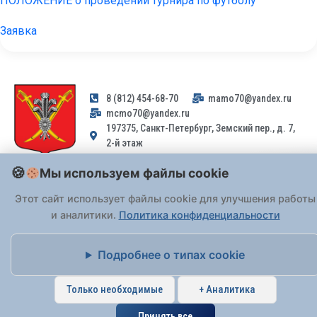
ПОЛОЖЕНИЕ о проведении турнира по футболу
Заявка
8 (812) 454-68-70
mamo70@yandex.ru
mcmo70@yandex.ru
197375, Санкт-Петербург, Земский пер., д. 7,
2-й этаж
Мы используем файлы cookie
Заявления и обращения граждан и организаций, поступившие на
адрес email, не могут быть рассмотрены на основании
Этот сайт использует файлы cookie для улучшения работы
Федерального закона от 02.05.2006 № 59-ФЗ
. Обращения
и аналитики.
Политика конфиденциальности
принимаются только: по почте, через
портал «Госуслуги» (ЕПГУ)
или лично при предъявлении паспорта.
Подробнее о типах cookie
На Сайте действует
Политика обработки персональных данных
.
Только необходимые
+ Аналитика
Принять все