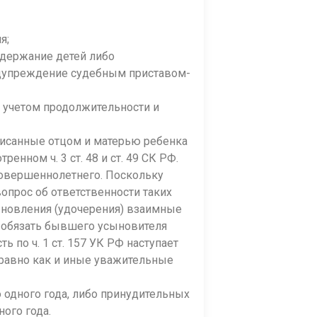
я;
одержание детей либо
едупреждение судебным приставом-
с учетом продолжительност
и и
записанные отцом и матерью ребенка
енном ч. 3 ст. 48 и ст. 49 СК РФ.
совершеннолетн
его. Поскольку
опрос об ответственности таких
сыновления (удочерения) взаимные
 обязать бывшего усыновителя
сть по ч. 1 ст. 157 УК РФ наступает
(равно как и иные уважительные
о одного года, либо принудительных
ного года.