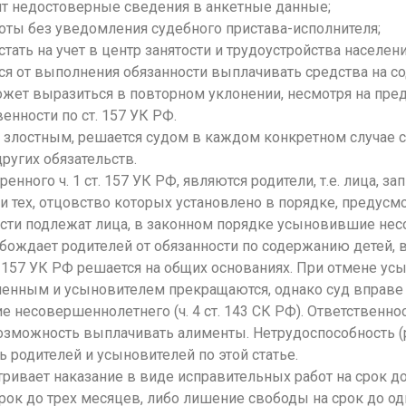
ит недостоверные сведения в анкетные данные;
боты без уведомления судебного пристава-исполни
теля;
тать на учет в центр занятости и трудоустройства населени
тся от выполнения обязанности выплачивать средства на с
может выразиться в повторном уклонении, несмотря на пр
енности по ст. 157 УК РФ.
ие злостным, решается судом в каждом конкретном случае 
ругих обязательств.
нного ч. 1 ст. 157 УК РФ, являются родители, т.е. лица, 
 тех, отцовство которых установлено в порядке, предусмотр
ности подлежат лица, в законном порядке усыновившие не
бождает родителей от обязанности по содержанию детей, в
т. 157 УК РФ решается на общих основаниях. При отмене у
ленным и усыновителем прекращаются, однако суд вправе
ие несовершеннолетн
его (ч. 4 ст. 143 СК РФ). Ответственно
возможность выплачивать алименты. Нетрудоспособнос
ть 
 родителей и усыновителей по этой статье.
атривает наказание в виде исправительных работ на срок д
 срок до трех месяцев, либо лишение свободы на срок до од