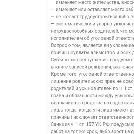
— изменяет место жительства, внос
— изменяет или оставляет место ра
— не желает трудоустроиться либо вс
— систематически и упорно уклоняе
нетрудоспособных родителей, что 
исполн
ителем об уголовной ответств
Вопрос о том, является ли уклонен
причин неуплаты алиментов и всех д
Субъектом преступления, предусмотре
в книге записей рождения, включая и
Кроме того, уголовной ответствен
лишение родительских прав не осво
родителей и усыновителей по ч. 1 с
права и обязанности между усынов
выплачивать средства на содержан
лишь тогда, когда эти лица имеют 
причины) исключает ответственность
Санкция ч. 1 ст. 157 УК РФ предусм
работ на тот же срок, либо арест на