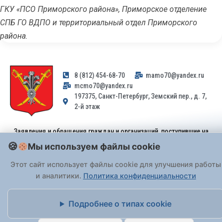
ГКУ «ПСО Приморского района», Приморское отделение
СПБ ГО ВДПО и территориальный отдел Приморского
района.
8 (812) 454-68-70
mamo70@yandex.ru
mcmo70@yandex.ru
197375, Санкт-Петербург, Земский пер., д. 7,
2-й этаж
Заявления и обращения граждан и организаций, поступившие на
адрес email, не могут быть рассмотрены на основании
Мы используем файлы cookie
Федерального закона от 02.05.2006 № 59-ФЗ
. Обращения
принимаются только: по почте, через
портал «Госуслуги» (ЕПГУ)
Этот сайт использует файлы cookie для улучшения работы
или лично при предъявлении паспорта.
и аналитики.
Политика конфиденциальности
На Сайте действует
Политика обработки персональных данных
.
Подробнее о типах cookie