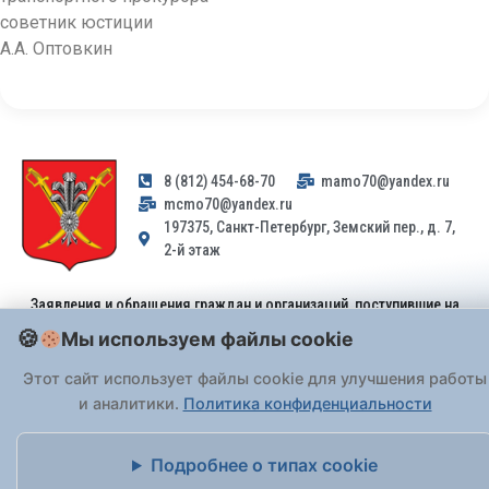
советник юстиции
А.А. Оптовкин
8 (812) 454-68-70
mamo70@yandex.ru
mcmo70@yandex.ru
197375, Санкт-Петербург, Земский пер., д. 7,
2-й этаж
Заявления и обращения граждан и организаций, поступившие на
адрес email, не могут быть рассмотрены на основании
Мы используем файлы cookie
Федерального закона от 02.05.2006 № 59-ФЗ
. Обращения
принимаются только: по почте, через
портал «Госуслуги» (ЕПГУ)
Этот сайт использует файлы cookie для улучшения работы
или лично при предъявлении паспорта.
и аналитики.
Политика конфиденциальности
На Сайте действует
Политика обработки персональных данных
.
Подробнее о типах cookie