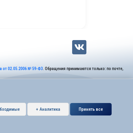
 от 02.05.2006 № 59-ФЗ
. Обращения принимаются только: по почте,
обходимые
+ Аналитика
Принять все
Петербурга муниципальный округ Коломяги.