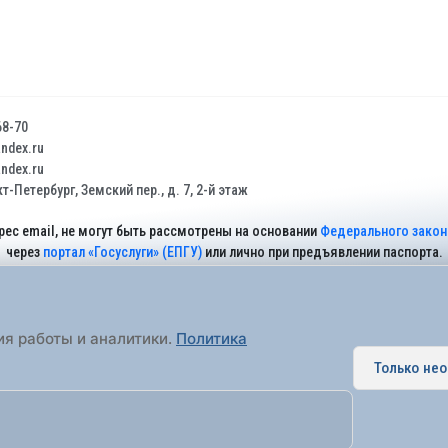
68-70
dex.ru
dex.ru
т-Петербург, Земский пер., д. 7, 2-й этаж
рес email, не могут быть рассмотрены на основании
Федерального закона
через
портал «Госуслуги» (ЕПГУ)
или лично при предъявлении паспорта.
На Сайте действует
Политика обработки персональных данных
.
ия работы и аналитики.
Политика
Только не
 муниципальное образование города федерального значения Санкт-