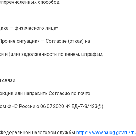
еперечисленных способов:
ика — физического лица»
рочие ситуации» — Согласие (отказ) на
 и (или) задолженности по пеням, штрафам,
 связи
екции или направить Согласие по почте
ом ФНС России о 06.07.2020 № ЕД-7-8/423@).
е Федеральной налоговой службы
https://www.nalog.gov.ru/rn