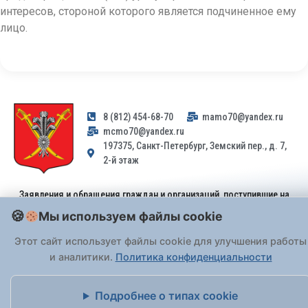
интересов, стороной которого является подчиненное ему
лицо.
8 (812) 454-68-70
mamo70@yandex.ru
mcmo70@yandex.ru
197375, Санкт-Петербург, Земский пер., д. 7,
2-й этаж
Заявления и обращения граждан и организаций, поступившие на
адрес email, не могут быть рассмотрены на основании
Мы используем файлы cookie
Федерального закона от 02.05.2006 № 59-ФЗ
. Обращения
принимаются только: по почте, через
портал «Госуслуги» (ЕПГУ)
Этот сайт использует файлы cookie для улучшения работы
или лично при предъявлении паспорта.
и аналитики.
Политика конфиденциальности
На Сайте действует
Политика обработки персональных данных
.
Подробнее о типах cookie