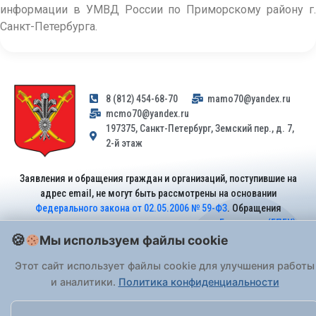
информации в УМВД России по Приморскому району г.
Санкт-Петербурга.
8 (812) 454-68-70
mamo70@yandex.ru
mcmo70@yandex.ru
197375, Санкт-Петербург, Земский пер., д. 7,
2-й этаж
Заявления и обращения граждан и организаций, поступившие на
адрес email, не могут быть рассмотрены на основании
Федерального закона от 02.05.2006 № 59-ФЗ
. Обращения
принимаются только: по почте, через
портал «Госуслуги» (ЕПГУ)
или лично при предъявлении паспорта.
Мы используем файлы cookie
Этот сайт использует файлы cookie для улучшения работы
На Сайте действует
Политика обработки персональных данных
.
и аналитики.
Политика конфиденциальности