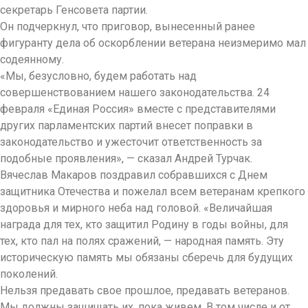
секретарь Генсовета партии.
Он подчеркнул, что приговор, вынесенный ранее
фигуранту дела об оскорблении ветерана неизмеримо мал
содеянному.
«Мы, безусловно, будем работать над
совершенствованием нашего законодательства. 24
февраля «Единая Россия» вместе с представителями
других парламентских партий внесет поправки в
законодательство и ужесточит ответственность за
подобные проявления», — сказал Андрей Турчак.
Вячеслав Макаров поздравил собравшихся с Днем
защитника Отечества и пожелал всем ветеранам крепкого
здоровья и мирного неба над головой. «Величайшая
награда для тех, кто защитил Родину в годы войны, для
тех, кто пал на полях сражений, — народная память. Эту
историческую память мы обязаны сберечь для будущих
поколений.
Нельзя предавать свое прошлое, предавать ветеранов.
Мы должны защищать их, пока живем. В том числе и от