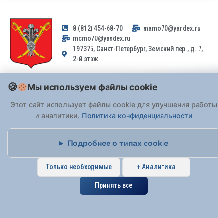
8 (812) 454-68-70
mamo70@yandex.ru
mcmo70@yandex.ru
197375, Санкт-Петербург, Земский пер., д. 7,
2-й этаж
Заявления и обращения граждан и организаций, поступившие на
Мы используем файлы cookie
адрес email, не могут быть рассмотрены на основании
Федерального закона от 02.05.2006 № 59-ФЗ
. Обращения
Этот сайт использует файлы cookie для улучшения работы
принимаются только: по почте, через
портал «Госуслуги» (ЕПГУ)
и аналитики.
Политика конфиденциальности
или лично при предъявлении паспорта.
Подробнее о типах cookie
На Сайте действует
Политика обработки персональных данных
.
Только необходимые
+ Аналитика
Принять все