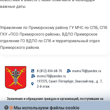
важные даты.
Управление по Приморскому району ГУ МЧС по СПБ, СПб
ГКУ «ПСО Приморского района», ВДПО Приморское
отделение ГО ВДПО по СПб и территориальный отдел
Приморского района.
8 (812) 454-68-70
mamo70@yandex.ru
mcmo70@yandex.ru
197375, Санкт-Петербург, Земский пер., д. 7,
2-й этаж
Заявления и обращения граждан и организаций, поступившие на
адрес email, не могут быть рассмотрены на основании
Мы используем файлы cookie
Федерального закона от 02.05.2006 № 59-ФЗ
. Обращения