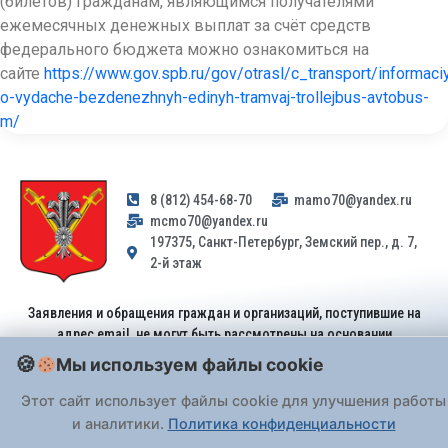
(билетов) гражданам, являющимся получателями
ежемесячных денежных выплат за счёт средств
федерального бюджета можно ознакомиться на
сайте
https://www.gov.spb.ru/gov/otrasl/c_transport/informaci
o-vydache-bezdenezhnyh-edinyh-tramvaj-trollejbus-avtobus-
m/
8 (812) 454-68-70
mamo70@yandex.ru
mcmo70@yandex.ru
197375, Санкт-Петербург, Земский пер., д. 7,
2-й этаж
Заявления и обращения граждан и организаций, поступившие на
адрес email, не могут быть рассмотрены на основании
Федерального закона от 02.05.2006 № 59-ФЗ
. Обращения
Мы используем файлы cookie
принимаются только: по почте, через
портал «Госуслуги» (ЕПГУ)
или лично при предъявлении паспорта.
Этот сайт использует файлы cookie для улучшения работы
и аналитики.
Политика конфиденциальности