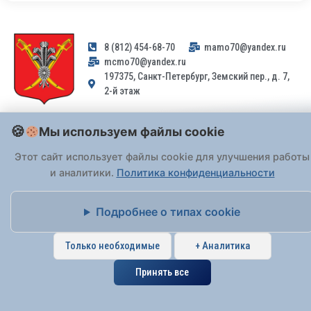
8 (812) 454-68-70
mamo70@yandex.ru
mcmo70@yandex.ru
197375, Санкт-Петербург, Земский пер., д. 7,
2-й этаж
Заявления и обращения граждан и организаций, поступившие на
Мы используем файлы cookie
адрес email, не могут быть рассмотрены на основании
Федерального закона от 02.05.2006 № 59-ФЗ
. Обращения
Этот сайт использует файлы cookie для улучшения работы
принимаются только: по почте, через
портал «Госуслуги» (ЕПГУ)
и аналитики.
Политика конфиденциальности
или лично при предъявлении паспорта.
Подробнее о типах cookie
На Сайте действует
Политика обработки персональных данных
.
Только необходимые
+ Аналитика
Принять все