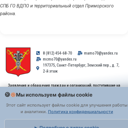
СПБ ГО ВДПО и территориальный отдел Приморского
района.
8 (812) 454-68-70
mamo70@yandex.ru
mcmo70@yandex.ru
197375, Санкт-Петербург, Земский пер., д. 7,
2-й этаж
Заявления и обращения граждан и организаций, поступившие на
адрес email, не могут быть рассмотрены на основании
Мы используем файлы cookie
Федерального закона от 02.05.2006 № 59-ФЗ
. Обращения
принимаются только: по почте, через
портал «Госуслуги» (ЕПГУ)
Этот сайт использует файлы cookie для улучшения работы
или лично при предъявлении паспорта.
и аналитики.
Политика конфиденциальности
На Сайте действует
Политика обработки персональных данных
.
Подробнее о типах cookie