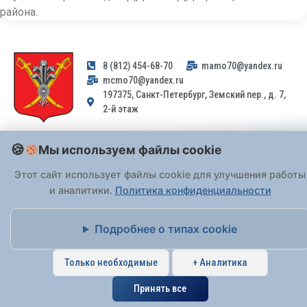
района.
8 (812) 454-68-70
mamo70@yandex.ru
mcmo70@yandex.ru
197375, Санкт-Петербург, Земский пер., д. 7,
2-й этаж
Заявления и обращения граждан и организаций, поступившие на
Мы используем файлы cookie
адрес email, не могут быть рассмотрены на основании
Федерального закона от 02.05.2006 № 59-ФЗ
. Обращения
Этот сайт использует файлы cookie для улучшения работы
принимаются только: по почте, через
портал «Госуслуги» (ЕПГУ)
и аналитики.
Политика конфиденциальности
или лично при предъявлении паспорта.
Подробнее о типах cookie
На Сайте действует
Политика обработки персональных данных
.
Только необходимые
+ Аналитика
Принять все