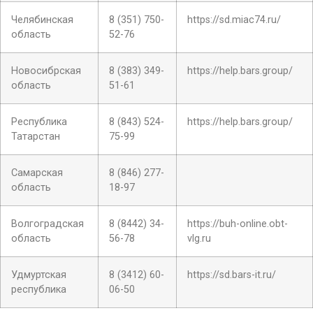
Челябинская
8 (351) 750-
https://sd.miac74.ru/
область
52-76
Новосибрская
8 (383) 349-
https://help.bars.group/
область
51-61
Республика
8 (843) 524-
https://help.bars.group/
Татарстан
75-99
Самарская
8 (846) 277-
область
18-97
Волгоградская
8 (8442) 34-
https://buh-online.obt-
область
56-78
vlg.ru
Удмуртская
8 (3412) 60-
https://sd.bars-it.ru/
республика
06-50