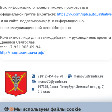
Всю информацию о проекте
можно посмотреть в
официальной группе ВКонтакте:
https://vk.com/spb.auto_initiative
и на сайте: подвезиврача.рф
в информационно-
телекоммуникационной сети «Интернет».
Контактное лицо для взаимодействия – руководитель проекта
Данилов Святослав,
тел.: +7-921 905-09-94.
http://подвезиврача.рф/
8 (812) 454-68-70
mamo70@yandex.ru
mcmo70@yandex.ru
197375, Санкт-Петербург, Земский пер., д. 7,
2-й этаж
Заявления и обращения граждан и организаций, поступившие на
Мы используем файлы cookie
адрес email, не могут быть рассмотрены на основании