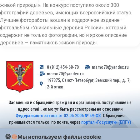
живой природы». На конкурс поступило около 300
фотографий деревьев, имеющих всероссийский статус.
Лучшие фотоработы вошли в подарочное издание —
фотоальбом «Уникальные деревья России», который
содержит не только фотографии, но и яркое описание
деревьев — памятников живой природы.
8 (812) 454-68-70
mamo70@yandex.ru
mcmo70@yandex.ru
197375, Санкт-Петербург, Земский пер., д. 7,
2-й этаж
Заявления и обращения граждан и организаций, поступившие на
адрес email, не могут быть рассмотрены на основании
Федерального закона от 02.05.2006 № 59-ФЗ
. Обращения
принимаются только: по почте, через
портал «Госуслуги» (ЕПГУ)
или лично при предъявлении паспорта.
Мы используем файлы cookie