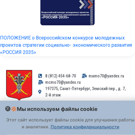
ПОЛОЖЕНИЕ о Всероссийском конкурсе молодежных
проектов стратегии социально- экономического развития
«РОССИЯ 2035»
8 (812) 454-68-70
mamo70@yandex.ru
mcmo70@yandex.ru
197375, Санкт-Петербург, Земский пер., д. 7,
2-й этаж
Мы используем файлы cookie
Заявления и обращения граждан и организаций, поступившие на
адрес email, не могут быть рассмотрены на основании
Этот сайт использует файлы cookie для улучшения работы
Федерального закона от 02.05.2006 № 59-ФЗ
. Обращения
и аналитики.
Политика конфиденциальности
принимаются только: по почте, через
портал «Госуслуги» (ЕПГУ)