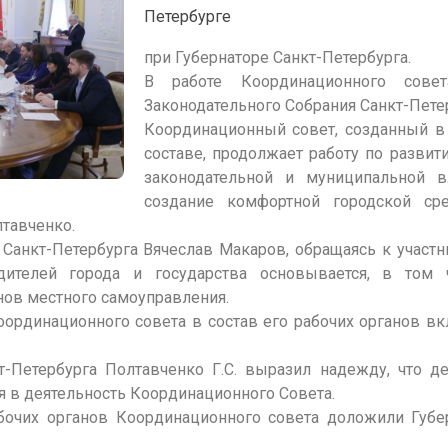
Петербурге
при Губернаторе Санкт-Петербурга.
В работе Координационного совет
Законодательного Собрания Санкт-Петер
Координационный совет, созданный в
составе, продолжает работу по развит
законодательной и муниципальной в
создание комфортной городской с
лтавченко.
Санкт-Петербурга Вячеслав Макаров, обращаясь к участн
дителей города и государства основывается, в том 
нов местного самоуправления.
рдинационного совета в состав его рабочих органов в
кт-Петербурга Полтавченко Г.С. выразил надежду, что д
я в деятельность Координационного Совета.
бочих органов Координационного совета доложили Губе