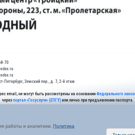
68-70
dex.ru
dex.ru
т-Петербург, Земский пер., д. 7, 2-й этаж
рес email, не могут быть рассмотрены на основании
Федерального закона
через
портал «Госуслуги» (ЕПГУ)
или лично при предъявлении паспорта.
На Сайте действует
Политика обработки персональных данных
.
ия работы и аналитики.
Политика