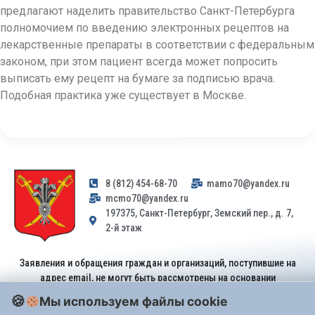
предлагают наделить правительство Санкт-Петербурга
полномочием по введению электронных рецептов на
лекарственные препараты в соответствии с федеральным
законом, при этом пациент всегда может попросить
выписать ему рецепт на бумаге за подписью врача.
Подобная практика уже существует в Москве.
8 (812) 454-68-70
mamo70@yandex.ru
mcmo70@yandex.ru
197375, Санкт-Петербург, Земский пер., д. 7,
2-й этаж
Заявления и обращения граждан и организаций, поступившие на
адрес email, не могут быть рассмотрены на основании
Федерального закона от 02.05.2006 № 59-ФЗ
. Обращения
Мы используем файлы cookie
принимаются только: по почте, через
портал «Госуслуги» (ЕПГУ)