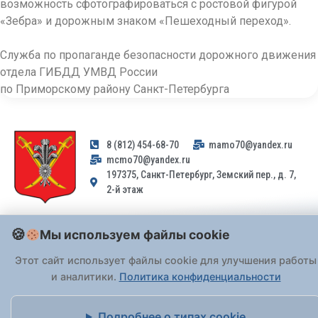
возможность сфотографироваться с ростовой фигурой
«Зебра» и дорожным знаком «Пешеходный переход».
Служба по пропаганде безопасности дорожного движения
отдела ГИБДД УМВД России
по Приморскому району Санкт-Петербурга
8 (812) 454-68-70
mamo70@yandex.ru
mcmo70@yandex.ru
197375, Санкт-Петербург, Земский пер., д. 7,
2-й этаж
Заявления и обращения граждан и организаций, поступившие на
Мы используем файлы cookie
адрес email, не могут быть рассмотрены на основании
Федерального закона от 02.05.2006 № 59-ФЗ
. Обращения
Этот сайт использует файлы cookie для улучшения работы
принимаются только: по почте, через
портал «Госуслуги» (ЕПГУ)
и аналитики.
Политика конфиденциальности
или лично при предъявлении паспорта.
Подробнее о типах cookie