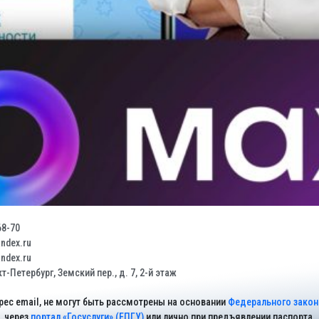
68-70
dex.ru
dex.ru
т-Петербург, Земский пер., д. 7, 2-й этаж
рес email, не могут быть рассмотрены на основании
Федерального закона
через
портал «Госуслуги» (ЕПГУ)
или лично при предъявлении паспорта.