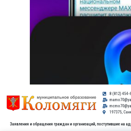
8 (812) 454-
mamo70@yan
mcmo70@yan
197375, Санк
Заявления и обращения граждан и организаций, поступившие на ад