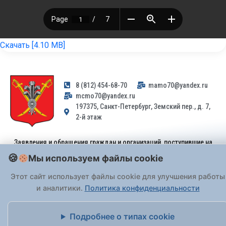
Скачать [4.10 MB]
8 (812) 454-68-70
mamo70@yandex.ru
mcmo70@yandex.ru
197375, Санкт-Петербург, Земский пер., д. 7,
2-й этаж
Заявления и обращения граждан и организаций, поступившие на
адрес email, не могут быть рассмотрены на основании
Мы используем файлы cookie
Федерального закона от 02.05.2006 № 59-ФЗ
. Обращения
принимаются только: по почте, через
портал «Госуслуги» (ЕПГУ)
Этот сайт использует файлы cookie для улучшения работы
или лично при предъявлении паспорта.
и аналитики.
Политика конфиденциальности
На Сайте действует
Политика обработки персональных данных
.
Подробнее о типах cookie