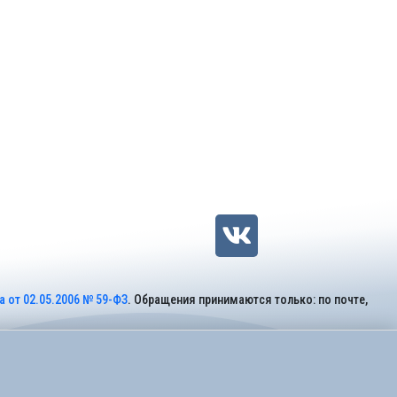
 от 02.05.2006 № 59-ФЗ
. Обращения принимаются только: по почте,