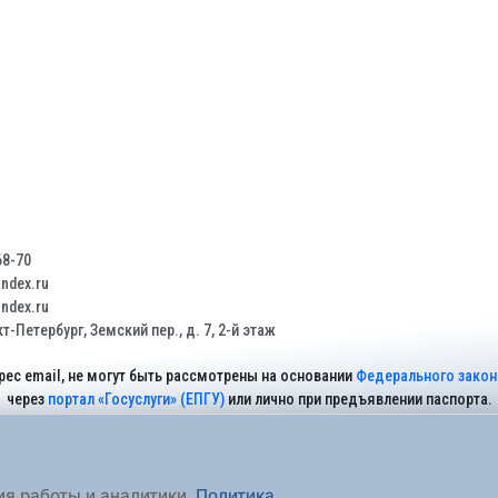
68-70
dex.ru
dex.ru
т-Петербург, Земский пер., д. 7, 2-й этаж
рес email, не могут быть рассмотрены на основании
Федерального закона
через
портал «Госуслуги» (ЕПГУ)
или лично при предъявлении паспорта.
На Сайте действует
Политика обработки персональных данных
.
ия работы и аналитики.
Политика