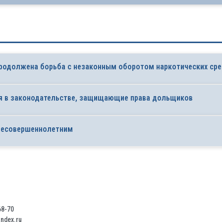
продолжена борьба с незаконным оборотом наркотических сре
ния в законодательстве, защищающие права дольщиков
 несовершеннолетним
68-70
dex.ru