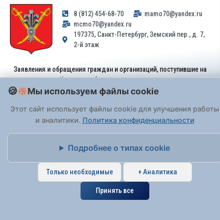
8 (812) 454-68-70
mamo70@yandex.ru
mcmo70@yandex.ru
197375, Санкт-Петербург, Земский пер., д. 7,
2-й этаж
Заявления и обращения граждан и организаций, поступившие на
адрес email, не могут быть рассмотрены на основании
Федерального закона от 02.05.2006 № 59-ФЗ
Мы используем файлы cookie
. Обращения
принимаются только: по почте, через
портал «Госуслуги» (ЕПГУ)
Этот сайт использует файлы cookie для улучшения работы
или лично при предъявлении паспорта.
и аналитики.
Политика конфиденциальности
На Сайте действует
Политика обработки персональных данных
.
Подробнее о типах cookie
Только необходимые
+ Аналитика
Принять все