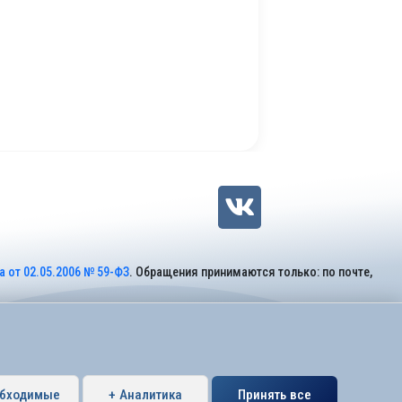
 от 02.05.2006 № 59-ФЗ
. Обращения принимаются только: по почте,
обходимые
+ Аналитика
Принять все