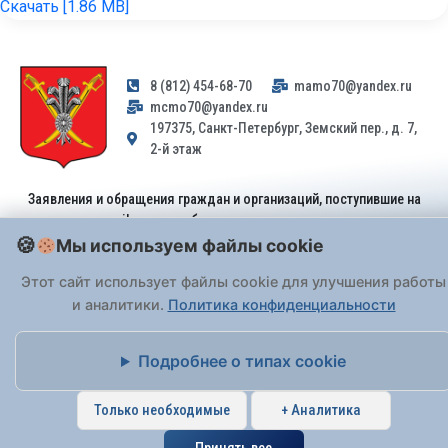
Скачать [1.86 MB]
8 (812) 454-68-70
mamo70@yandex.ru
mcmo70@yandex.ru
197375, Санкт-Петербург, Земский пер., д. 7,
2-й этаж
Заявления и обращения граждан и организаций, поступившие на
адрес email, не могут быть рассмотрены на основании
Федерального закона от 02.05.2006 № 59-ФЗ
. Обращения
Мы используем файлы cookie
принимаются только: по почте, через
портал «Госуслуги» (ЕПГУ)
Этот сайт использует файлы cookie для улучшения работы
или лично при предъявлении паспорта.
и аналитики.
Политика конфиденциальности
На Сайте действует
Политика обработки персональных данных
.
Подробнее о типах cookie
Только необходимые
+ Аналитика